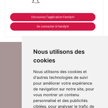
Découvrez l'application FamilyVi
Se connecter à FamilyVi
Nous utilisons des
cookies
Nous utilisons des cookies et
d'autres technologies de suivi
Suivez-nous sur Twitter
pour améliorer votre expérience
de navigation sur notre site, pour
vous montrer un contenu
personnalisé et des publicités
Rejoignez nos équipes
ciblées, pour analyser le trafic de