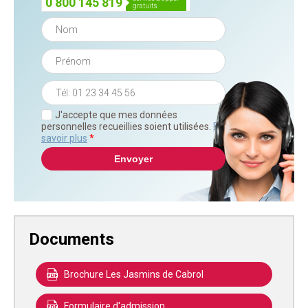
0 800 145 819
gratuits
J'accepte que mes données
personnelles recueillies soient utilisées.
En
savoir plus
*
Documents
Brochure Les Jasmins de Cabrol
Formulaire d'admission