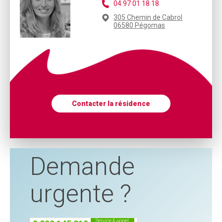
04 97 01 18 18
305 Chemin de Cabrol
06580 Pégomas
Contacter la résidence
Demande
urgente ?
service & appel